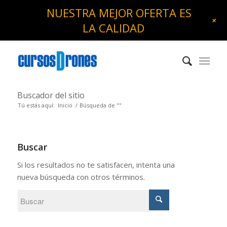
NUESTRA MEJOR OFERTA ES
+
LA CALIDAD
Buscador del sitio
Tú estás aquí:
Inicio
/
Búsqueda de ""
Buscar
Si los resultados no te satisfacen, intenta una
nueva búsqueda con otros términos.