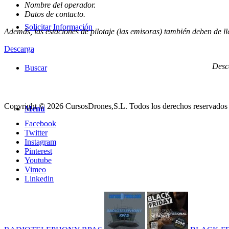
Nombre del operador.
Datos de contacto.
Solicitar Información
Además, las estaciones de pilotaje (las emisoras) también deben de ll
Descarga
Desca
Buscar
Copyright © 2026 CursosDrones,S.L. Todos los derechos reservados
Menú
Facebook
Twitter
Instagram
Pinterest
Youtube
Vimeo
Linkedin