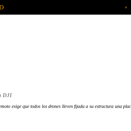
AD
+
on DJI
 remoto exige que todos los drones lleven fijada a su estructura una pla