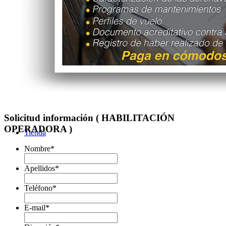
Servicios
Solicitud información ( HABILITACIÓN
OPERADORA )
Tienda
Nombre
*
Apellidos
*
Teléfono
*
E-mail
*