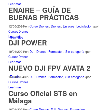
Leer más
ENAIRE – GUÍA DE
BUENAS PRÁCTICAS
12/05/2024
/
en
Curso Drones
,
Drones
,
Enlaces
,
Legislación
/
por
CursosDrones
Leer más
Servicios
DJI POWER
19/04/2024
/
en
DJI
,
Drones
,
Formacion
,
Sin categoría
/
por
CursosDrones
Leer más
NUEVO DJI FPV AVATA 2
Tienda
16/04/2024
/
en
DJI
,
Drones
,
Formacion
,
Sin categoría
/
por
CursosDrones
Leer más
Curso Oficial STS en
Málaga
16/04/2024
/
en
Curso Drones
,
DJI
,
Drones
,
Formacion
,