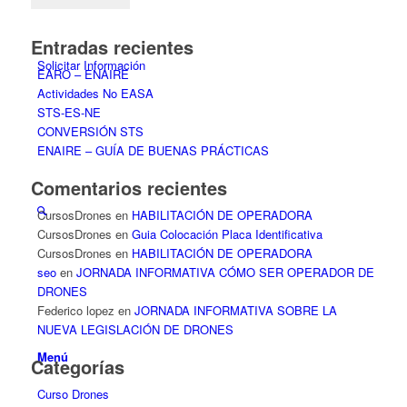
Entradas recientes
Solicitar Información
EARO – ENAIRE
Actividades No EASA
STS-ES-NE
CONVERSIÓN STS
ENAIRE – GUÍA DE BUENAS PRÁCTICAS
Comentarios recientes
CursosDrones
en
HABILITACIÓN DE OPERADORA
CursosDrones
en
Guia Colocación Placa Identificativa
CursosDrones
en
HABILITACIÓN DE OPERADORA
seo
en
JORNADA INFORMATIVA CÓMO SER OPERADOR DE
DRONES
Federico lopez
en
JORNADA INFORMATIVA SOBRE LA
NUEVA LEGISLACIÓN DE DRONES
Menú
Categorías
Curso Drones