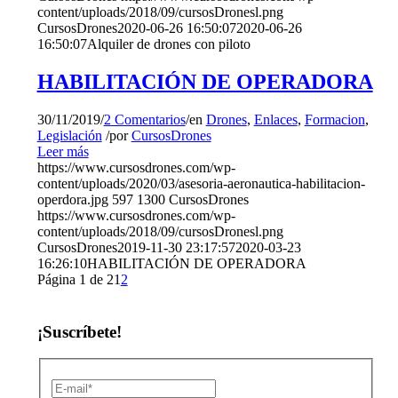
content/uploads/2018/09/cursosDronesl.png
CursosDrones
2020-06-26 16:50:07
2020-06-26
16:50:07
Alquiler de drones con piloto
HABILITACIÓN DE OPERADORA
30/11/2019
/
2 Comentarios
/
en
Drones
,
Enlaces
,
Formacion
,
Legislación
/
por
CursosDrones
Leer más
https://www.cursosdrones.com/wp-
content/uploads/2020/03/asesoria-aeronautica-habilitacion-
operdora.jpg
597
1300
CursosDrones
https://www.cursosdrones.com/wp-
content/uploads/2018/09/cursosDronesl.png
CursosDrones
2019-11-30 23:17:57
2020-03-23
16:26:10
HABILITACIÓN DE OPERADORA
Página 1 de 2
1
2
¡Suscríbete!