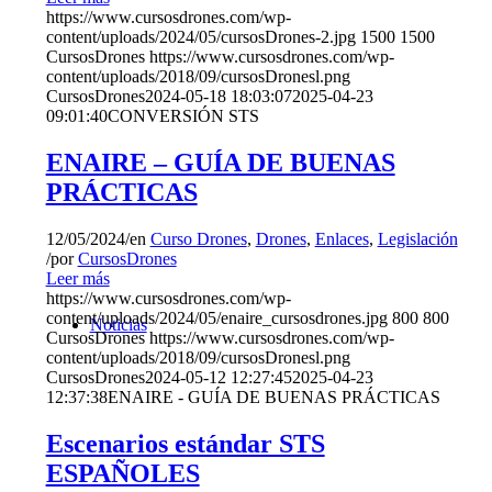
https://www.cursosdrones.com/wp-
content/uploads/2024/05/cursosDrones-2.jpg
1500
1500
CursosDrones
https://www.cursosdrones.com/wp-
content/uploads/2018/09/cursosDronesl.png
CursosDrones
2024-05-18 18:03:07
2025-04-23
09:01:40
CONVERSIÓN STS
ENAIRE – GUÍA DE BUENAS
PRÁCTICAS
12/05/2024
/
en
Curso Drones
,
Drones
,
Enlaces
,
Legislación
/
por
CursosDrones
Leer más
https://www.cursosdrones.com/wp-
content/uploads/2024/05/enaire_cursosdrones.jpg
800
800
Noticias
CursosDrones
https://www.cursosdrones.com/wp-
content/uploads/2018/09/cursosDronesl.png
CursosDrones
2024-05-12 12:27:45
2025-04-23
12:37:38
ENAIRE - GUÍA DE BUENAS PRÁCTICAS
Escenarios estándar STS
ESPAÑOLES