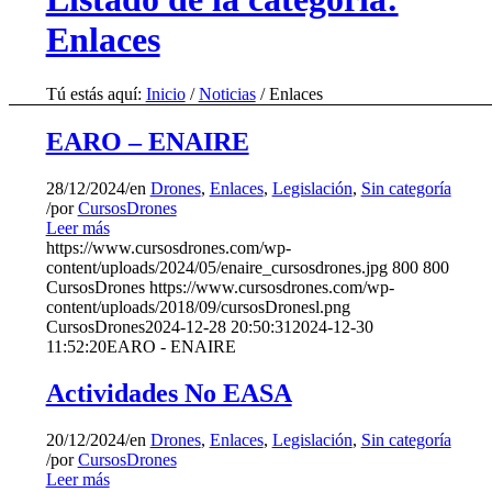
Enlaces
Tú estás aquí:
Inicio
/
Noticias
/
Enlaces
EARO – ENAIRE
28/12/2024
/
en
Drones
,
Enlaces
,
Legislación
,
Sin categoría
/
por
CursosDrones
Leer más
https://www.cursosdrones.com/wp-
content/uploads/2024/05/enaire_cursosdrones.jpg
800
800
CursosDrones
https://www.cursosdrones.com/wp-
content/uploads/2018/09/cursosDronesl.png
CursosDrones
2024-12-28 20:50:31
2024-12-30
11:52:20
EARO - ENAIRE
Actividades No EASA
20/12/2024
/
en
Drones
,
Enlaces
,
Legislación
,
Sin categoría
/
por
CursosDrones
Leer más