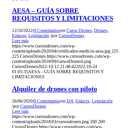
AESA – GUÍA SOBRE
REQUISITOS Y LIMITACIONES
12/10/2022
/
0 Comentarios
/
en
Curso Drones
,
Drones
,
Enlaces
,
Legislación
/
por
CursosDrones
Leer más
https://www.cursosdrones.com/wp-
content/uploads/2020/04/certificados-medicos-aesa.jpg
225
225
CursosDrones
https://www.cursosdrones.com/wp-
content/uploads/2018/09/cursosDronesl.png
CursosDrones
2022-10-12 21:48:42
2022-10-24
01:05:35
AESA - GUÍA SOBRE REQUISITOS Y
LIMITACIONES
Alquiler de drones con piloto
26/06/2020
/
0 Comentarios
/
en
DJI
,
Enlaces
,
Legislación
/
por
CursosDrones
Leer más
https://www.cursosdrones.com/wp-
content/uploads/2018/03/cursosdrones.png
200
200
CursosDrones
https://www.cursosdrones.com/wp-