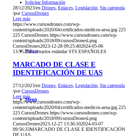
Solicitar Información
28/12/2023
/
en
Drones
,
Enlaces
,
Legislación
,
Sin categoría
/
por
CursosDrones
Leer más
https://www.cursosdrones.com/wp-
content/uploads/2020/04/certificados-medicos-aesa.jpg
225
225
CursosDrones
https://www.cursosdrones.com/wp-
content/uploads/2018/09/cursosDronesl.png
CursosDrones
2023-12-28 09:25:40
2024-05-06
Buscar
13:55:25
Escenarios estándar STS ESPAÑOLES
MARCADO DE CLASE E
IDENTIFICACIÓN DE UAS
27/12/2023
/
en
Drones
,
Enlaces
,
Legislación
,
Sin categoría
/
por
CursosDrones
Leer más
Menú
https://www.cursosdrones.com/wp-
content/uploads/2020/04/certificados-medicos-aesa.jpg
225
225
CursosDrones
https://www.cursosdrones.com/wp-
content/uploads/2018/09/cursosDronesl.png
CursosDrones
2023-12-27 13:36:10
2024-03-07
09:56:33
MARCADO DE CLASE E IDENTIFICACIÓN
DE UAS