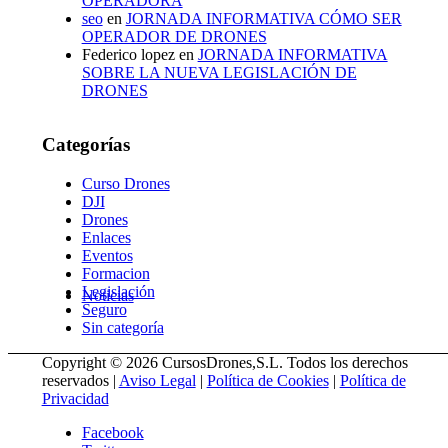
OPERADORA
seo
en
JORNADA INFORMATIVA CÓMO SER
OPERADOR DE DRONES
Federico lopez
en
JORNADA INFORMATIVA
SOBRE LA NUEVA LEGISLACIÓN DE
DRONES
Categorías
Curso Drones
DJI
Drones
Enlaces
Eventos
Formacion
Legislación
Noticias
Seguro
Sin categoría
Copyright © 2026 CursosDrones,S.L. Todos los derechos
reservados |
Aviso Legal
|
Política de Cookies
|
Política de
Privacidad
Facebook