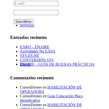
Servicios
Entradas recientes
EARO – ENAIRE
Actividades No EASA
STS-ES-NE
CONVERSIÓN STS
Tienda
ENAIRE – GUÍA DE BUENAS PRÁCTICAS
Comentarios recientes
CursosDrones
en
HABILITACIÓN DE
OPERADORA
CursosDrones
en
Guia Colocación Placa
Identificativa
CursosDrones
en
HABILITACIÓN DE