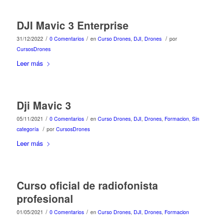
DJI Mavic 3 Enterprise
/
/
/
31/12/2022
0 Comentarios
en
Curso Drones
,
DJI
,
Drones
por
CursosDrones
Leer más
Dji Mavic 3
/
/
05/11/2021
0 Comentarios
en
Curso Drones
,
DJI
,
Drones
,
Formacion
,
Sin
/
categoría
por
CursosDrones
Leer más
Curso oficial de radiofonista
profesional
/
/
01/05/2021
0 Comentarios
en
Curso Drones
,
DJI
,
Drones
,
Formacion