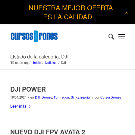
NUESTRA MEJOR OFERTA
+
ES LA CALIDAD
Listado de la categoría: DJI
Tú estás aquí:
Inicio
/
Noticias
/
DJI
DJI POWER
/
/
19/04/2024
en
DJI
,
Drones
,
Formacion
,
Sin categoría
por
CursosDrones
Leer más
NUEVO DJI FPV AVATA 2