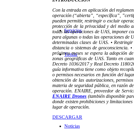
Con la entrada en aplicación del reglamen
operación (“abierta”, “específica”, ”cert
pueden permitir, restringir o excluir oper
protección de la privacidad y del medio a
Servicios
todas las operaciones de UAS, imponer con
para algunas o todas las operaciones de U
determinadas clases de UAS. • Restringir 
distancia o sistemas de geoconsciencia. • 
próximos meses se espera la adopción de 
Tienda
zonas geográficas de UAS. Tanto en cuant
Decreto 1036/2017 y Real Decreto 1180/20
guía informativa tiene como objeto recopil
o permisos necesarios en función del lugar
obtención de las autorizaciones, permisos
materia de seguridad pública, en razón de
operación. ENAIRE, proveedor de Servici
ENAIRE Drones
(también disponible para
donde existen prohibiciones y limitaciones
lugar de operación.
DESCARGAR
Noticias