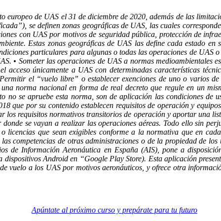
to europeo de UAS el 31 de diciembre de 2020, además de las limitaci
ificada”), se definen zonas geográficas de UAS, las cuales correspond
aciones con UAS por motivos de seguridad pública, protección de infrae
mbiente. Estas zonas geográficas de UAS las define cada estado en su
diciones particulares para algunas o todas las operaciones de UAS o
AS. • Someter las operaciones de UAS a normas medioambientales espe
el acceso únicamente a UAS con determinadas características técnicas
Permitir el “vuelo libre” o establecer exenciones de uno o varios de l
una norma nacional en forma de real decreto que regule en un mismo 
o no se apruebe esta norma, son de aplicación las condiciones de u
18 que por su contenido establecen requisitos de operación y equipo
ar los requisitos normativos transitorios de operación y aportar una li
 donde se vayan a realizar las operaciones aéreas. Todo ello sin perju
 o licencias que sean exigibles conforme a la normativa que en cada 
 las competencias de otras administraciones o de la propiedad de los
os de Información Aeronáutica en España (AIS), pone a disposició
 dispositivos Android en “Google Play Store). Esta aplicación presen
 de vuelo a los UAS por motivos aeronáuticos, y ofrece otra informaci
Apúntate al próximo curso y prepárate para tu futuro