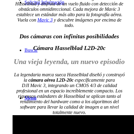
Solicitar Información
Hasselblad y disfruta de un vuelo fluido con detección de
obstáculos omnidireccional. Cada mejora de Mavic 3
establece un estándar más alto para la fotografía aérea.
Vuela con
Mavic 3
y descubre imágenes por encima de
todo.
Dos cámaras con infinitas posibilidades
Cámara Hasselblad L2D-20c
Buscar
Una vieja leyenda, un nuevo episodio
La legendaria marca sueca Hasselblad diseñó y construyó
la
cámara aérea L2D-20c
específicamente para
DJI Mavic 3, integrando un CMOS 4/3 de calidad
profesional en un espacio increíblemente compacto. Los
rigurosos estándares de Hasselblad se aplican tanto al
Menú
rendimiento del hardware como a los algoritmos del
software para llevar la calidad de imagen a un nivel
totalmente nuevo.