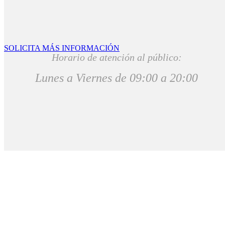
SOLICITA MÁS INFORMACIÓN
Horario de atención al público:
Lunes a Viernes de 09:00 a 20:00
Copyright © 2026 CursosDrones,S.L. Todos los derechos reservados 
Aviso Legal
|
Política de Cookies
|
Política de Privacidad