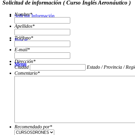
Solicitud de información ( Curso Inglés Aeronáutico )
Nombre
*
Solicitar Información
Apellidos
*
Teléfono
*
Buscar
E-mail
*
Dirección
*
Menú
Ciudad
Estado / Provincia / Reg
Comentario
*
Recomendado por
*