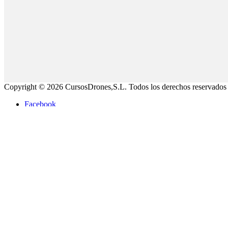
Copyright © 2026 CursosDrones,S.L. Todos los derechos reservados
Facebook
Twitter
Instagram
Pinterest
Youtube
Vimeo
Linkedin
Aceptar
Rechazar
Desplazarse hacia arriba