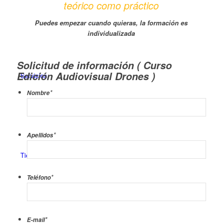
teórico como práctico
Puedes empezar cuando quieras, la formación es
individualizada
¨
Solicitud de información ( Curso
Edición Audiovisual Drones )
Servicios
*
Nombre
*
Apellidos
Tienda
*
Teléfono
*
E-mail