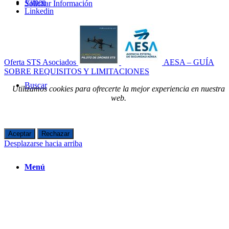
Vimeo
Solicitar Información
Linkedin
Oferta STS Asociados
AESA – GUÍA
SOBRE REQUISITOS Y LIMITACIONES
Buscar
Utilizamos cookies para ofrecerte la mejor experiencia en nuestra
web.
Aceptar
Rechazar
Desplazarse hacia arriba
Menú