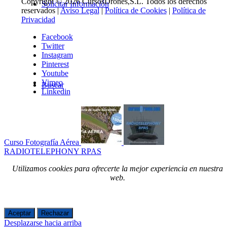
Copyright © 2026 CursosDrones,S.L. Todos los derechos
Solicitar Información
reservados |
Aviso Legal
|
Política de Cookies
|
Política de
Privacidad
Facebook
Twitter
Instagram
Pinterest
Youtube
Vimeo
Buscar
Linkedin
Curso Fotografía Aérea
RADIOTELEPHONY RPAS
Menú
Utilizamos cookies para ofrecerte la mejor experiencia en nuestra
web.
Aceptar
Rechazar
Desplazarse hacia arriba