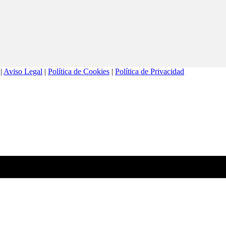
 |
Aviso Legal
|
Política de Cookies
|
Política de Privacidad
Utilizamos cookies para ofrecerte la mejor experiencia en nuestra web