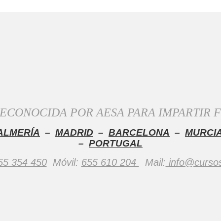
ECONOCIDA POR AESA PARA IMPARTIR
ALMERÍA
–
MADRID
–
BARCELONA
–
MURCI
–
PORTUGAL
55 354 450
Móvil:
655 610 204
Mail:
info@curso