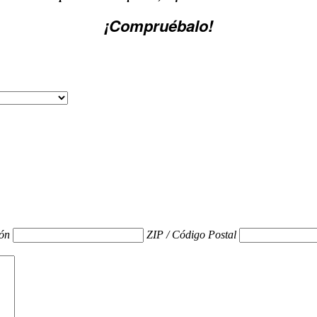
¡Compruébalo!
ión
ZIP / Código Postal