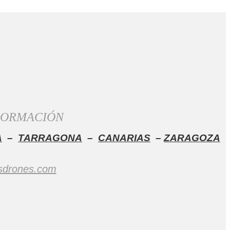
 FORMACIÓN
A
–
TARRAGONA
–
CANARIAS
–
ZARAGOZA
sdrones.com