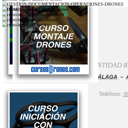
ENTIDAD R
SEVILLA
–
HUELVA
–
CÁDIZ
–
MÁLAGA
–
Teléfono:
9