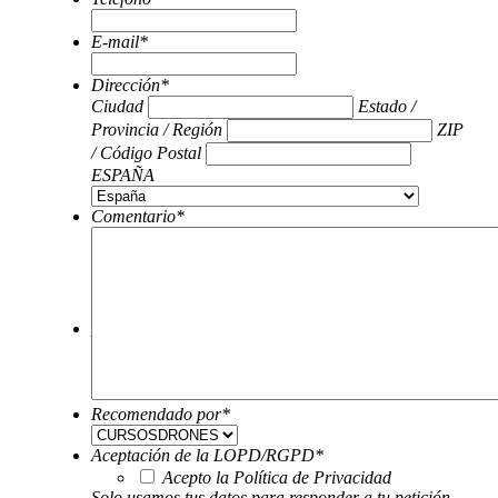
E-mail
*
Dirección
*
Ciudad
Estado /
Provincia / Región
ZIP
/ Código Postal
ESPAÑA
Comentario
*
Noticias
Recomendado por
*
Aceptación de la LOPD/RGPD
*
Acepto la Política de Privacidad
Solo usamos tus datos para responder a tu petición