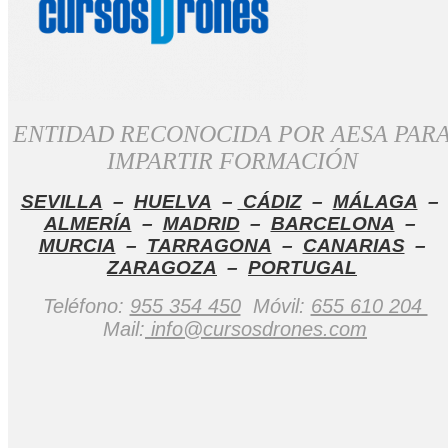
ENTIDAD RECONOCIDA POR AESA PAR
IMPARTIR FORMACIÓN
SEVILLA
–
HUELVA
–
CÁDIZ
–
MÁLAGA
–
ALMERÍA
–
MADRID
–
BARCELONA
–
MURCIA
–
TARRAGONA
–
CANARIAS
–
ZARAGOZA
–
PORTUGAL
Teléfono:
955 354 450
Móvil:
655 610 204
Mail:
info@cursosdrones.com