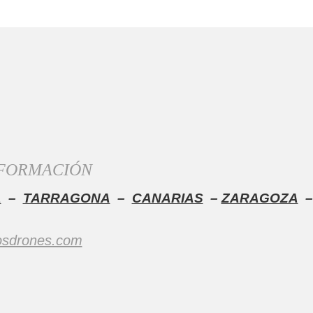
 FORMACIÓN
A
–
TARRAGONA
–
CANARIAS
–
ZARAGOZA
osdrones.com