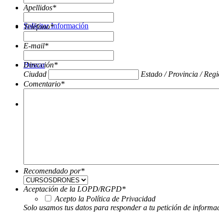
Apellidos
*
Solicitar Información
Teléfono
*
E-mail
*
Buscar
Dirección
*
Ciudad
Estado / Provincia / Reg
Comentario
*
Menú
Recomendado por
*
Aceptación de la LOPD/RGPD
*
Acepto la Política de Privacidad
Solo usamos tus datos para responder a tu petición de informa