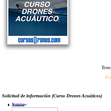
Servicios
Tienda
Tene
Fo
Solicitud de información (Curso Drones Acuáticos)
Noticias
Nombre
*