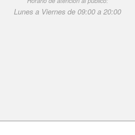
Horario de atención al público:
Lunes a Viernes de 09:00 a 20:00
dos los derechos reservados |
Aviso Legal
|
Política de Cookies
|
Política de