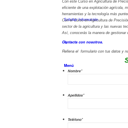
Con este Curso en Agricultura de Preci
eficiente de una explotación agrícola, 
herramientas y la tecnología más punter
Solicitar Información
Con el Curso en Agricultura de Precisió
sector de la agricultura y las nuevas t
Así, conocerás la manera de gestionar 
Contacta con nosotros.
Rellena el formulario con tus datos y 
S
Menú
*
Nombre
*
Apellidos
*
Teléfono