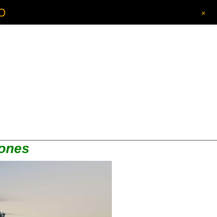
D
+
rones