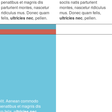
penatibus et magnis dis
sociis natis parturient
parturient montes, nascetur
montes, nascetur ridiculus
ridiculus mus. Donec quam
mus. Donec quam felis,
felis,
ultricies nec
, pellen.
ultricies nec
, pellen.
 elit. Aenean commodo
penatibus et magnis dis
m felis,
ultricies nec
,