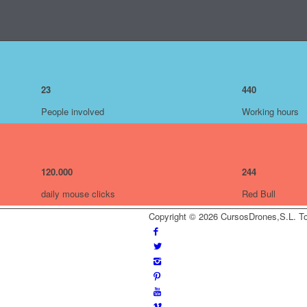
23
440
People involved
Working hours
120
.
000
244
daily mouse clicks
Red Bull
Copyright © 2026 CursosDrones,S.L. To