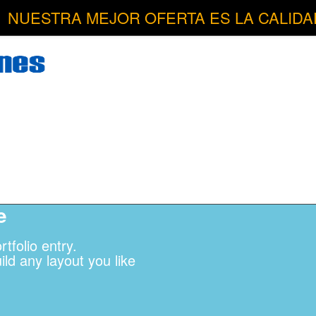
NUESTRA MEJOR OFERTA ES LA CALIDA
e
tfolio entry.
ld any layout you like