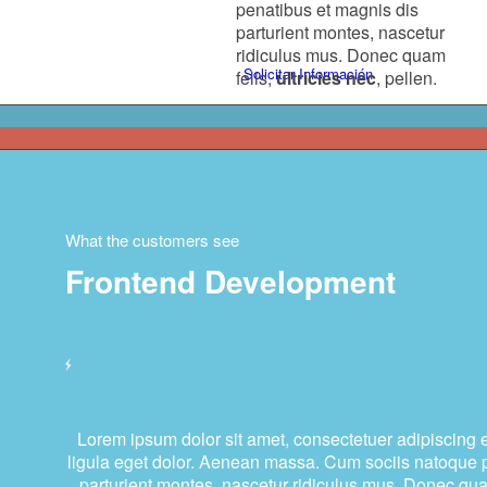
penatibus et magnis dis
parturient montes, nascetur
ridiculus mus. Donec quam
Solicitar Información
felis,
ultricies nec
, pellen.
What the customers see
Menú
Frontend Development
Lorem ipsum dolor sit amet, consectetuer adipiscing
ligula eget dolor. Aenean massa. Cum sociis natoque 
parturient montes, nascetur ridiculus mus. Donec qua