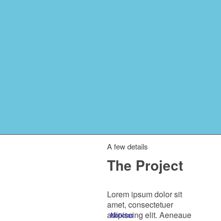
Servicios
Tienda
A few details
The Project
Lorem ipsum dolor sit
amet, consectetuer
adipiscing elit. Aeneaue
Noticias