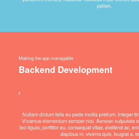
pellen.
Making the app managable
Backend Development
Nullam dictum felis eu pede mollis pretium. Integer ti
Vivamus elementum semper nisi. Aenean vulputate el
leo ligula, porttitor eu, consequat vitae, eleifend ac, e
dapibus in, viverra quis, feugiat a, te