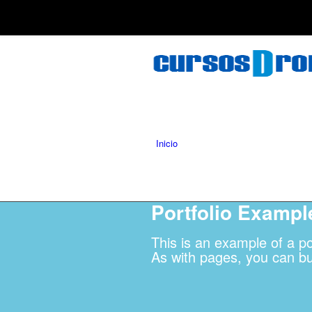
Inicio
Portfolio Exampl
This is an example of a por
As with pages, you can bui