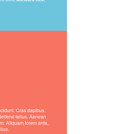
ncidunt. Cras dapibus.
eifend tellus. Aenean
nim. Aliquam lorem ante,
llus.