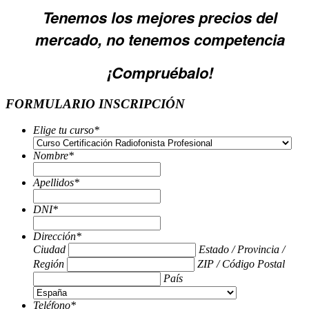
Tenemos los mejores precios del
mercado,
no tenemos competencia
¡Compruébalo!
FORMULARIO INSCRIPCIÓN
Elige tu curso
*
Nombre
*
Apellidos
*
DNI
*
Dirección
*
Ciudad
Estado / Provincia /
Región
ZIP / Código Postal
País
Teléfono
*