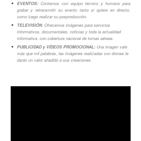
EVENTOS:
Contamos con equipo técnico y humano para
grabar y retransmitir su evento tanto si quiere en directo,
como luego realizar su posproducción.
TELEVISIÓN
: Ofrecemos imágenes para servicios
informativos, documentales, noticias y toda la actualidad
informativa. con cobertura nacional de tomas aéreas.
PUBLICIDAD y VÍDEOS PROMOCIONAL:
Una imagen vale
más que mil palabras, las imágenes realizadas con drones le
darán un valor añadido a sus creaciones.