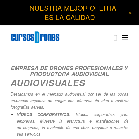
NUESTRA MEJOR OFERTA
+
ES LA CALIDAD
EMPRESA DE DRONES PROFESIONALES Y
PRODUCTORA AUDIOVISUAL
AUDIOVISUALES
Destacamos en el mercado audiovisual por ser de las pocas
empresas capaces de cargar con cámaras de cine o realizar
fotografías aéreas.
VÍDEOS CORPORATIVOS
: Vídeos corporativos para
empresas. Muestre la estructura e instalaciones de
su empresa, la evolución de una obra, proyecto o muestre
sus servicios.