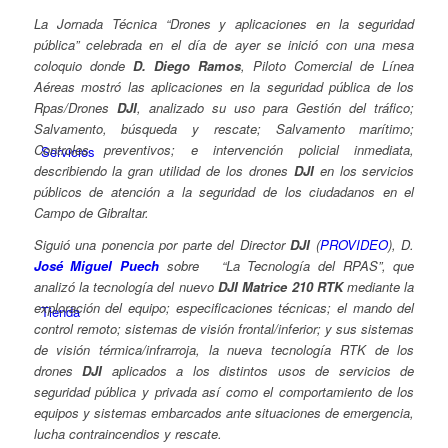
La Jornada Técnica “Drones y aplicaciones en la seguridad
pública” celebrada en el día de ayer se inició con una mesa
coloquio donde
D. Diego Ramos
, Piloto Comercial de Línea
Aéreas mostró las aplicaciones en la seguridad pública de los
Rpas/Drones
DJI
, analizado su uso para Gestión del tráfico;
Salvamento, búsqueda y rescate; Salvamento marítimo;
Controles preventivos; e intervención policial inmediata,
Servicios
describiendo la gran utilidad de los drones
DJI
en los servicios
públicos de atención a la seguridad de los ciudadanos en el
Campo de Gibraltar.
Siguió una ponencia por parte del Director
DJI
(
PROVIDEO
), D.
José Miguel Puech
sobre “La Tecnología del RPAS”, que
analizó la tecnología del nuevo
DJI Matrice 210 RTK
mediante la
exploración del equipo; especificaciones técnicas; el mando del
Tienda
control remoto; sistemas de visión frontal/inferior; y sus sistemas
de visión térmica/infrarroja, la nueva tecnología RTK de los
drones
DJI
aplicados a los distintos usos de servicios de
seguridad pública y privada así como el comportamiento de los
equipos y sistemas embarcados ante situaciones de emergencia,
lucha contraincendios y rescate.