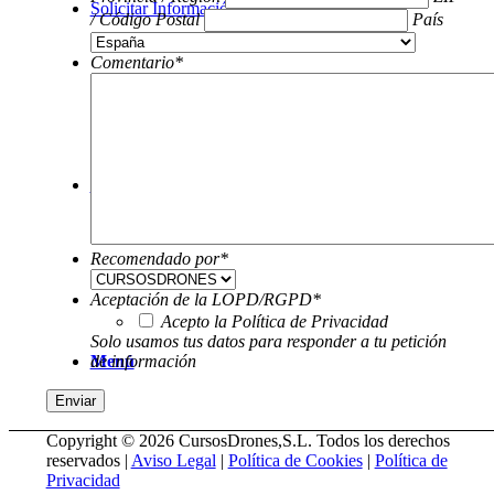
Solicitar Información
/ Código Postal
País
Comentario
*
Buscar
Recomendado por
*
Aceptación de la LOPD/RGPD
*
Acepto la Política de Privacidad
Solo usamos tus datos para responder a tu petición
Menú
de información
Copyright © 2026 CursosDrones,S.L. Todos los derechos
reservados |
Aviso Legal
|
Política de Cookies
|
Política de
Privacidad